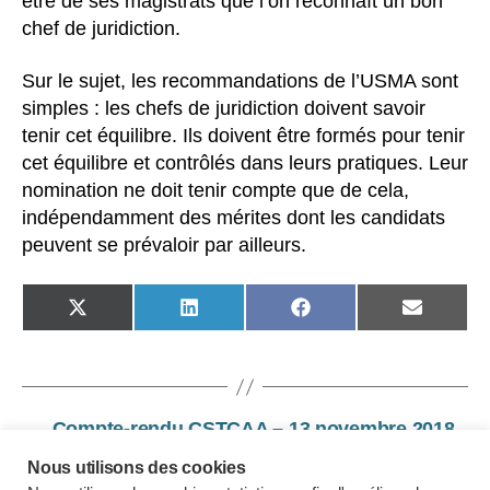
être de ses magistrats que l’on reconnaît un bon
chef de juridiction.
Sur le sujet, les recommandations de l’USMA sont
simples : les chefs de juridiction doivent savoir
tenir cet équilibre. Ils doivent être formés pour tenir
cet équilibre et contrôlés dans leurs pratiques. Leur
nomination ne doit tenir compte que de cela,
indépendamment des mérites dont les candidats
peuvent se prévaloir par ailleurs.
SHARE
SHARE
SHARE
SHARE
ON
ON
ON
ON
X
LINKEDIN
FACEBOOK
EMAIL
(TWITTER)
←
Compte-rendu CSTCAA – 13 novembre 2018
→
Elaboration du plan triennal de formation
Nous utilisons des cookies