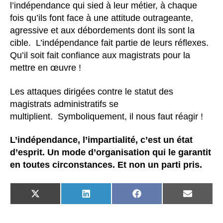
l’indépendance qui sied à leur métier, à chaque
fois qu’ils font face à une attitude outrageante,
agressive et aux débordements dont ils sont la
cible. L’indépendance fait partie de leurs réflexes.
Qu’il soit fait confiance aux magistrats pour la
mettre en œuvre !
Les attaques dirigées contre le statut des
magistrats administratifs se
multiplient. Symboliquement, il nous faut réagir !
L’indépendance, l’impartialité, c’est un état
d’esprit. Un mode d’organisation qui le garantit
en toutes circonstances. Et non un parti pris.
SHARE
SHARE
SHARE
SHARE
ON
ON
ON
ON
X
LINKEDIN
FACEBOOK
EMAIL
(TWITTER)