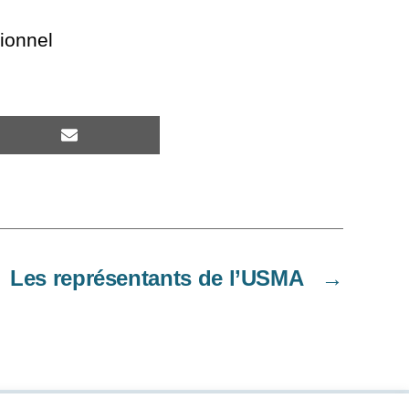
tionnel
SHARE
ON
EMAIL
Les représentants de l’USMA
→