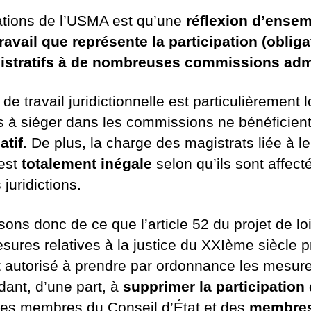
tions de l’USMA est qu’une
réflexion d’ense
ravail que représente la participation (obliga
istratifs à de nombreuses commissions admi
 de travail juridictionnelle est particulièrement l
s à siéger dans les commissions ne bénéficien
atif
. De plus, la charge des magistrats liée à le
est
totalement inégale
selon qu’ils sont affec
juridictions.
ons donc de ce que l’article 52 du projet de loi
sures relatives à la justice du XXIème siècle p
autorisé à prendre par ordonnance les mesure
ndant, d’une part, à
supprimer la participation
, des membres du Conseil d’État et des
membres