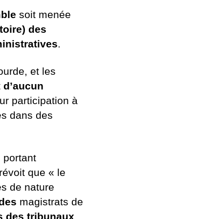
mble
soit menée
toire) des
nistratives
.
ourde, et les
t
d’aucun
ur participation à
tés dans des
 portant
révoit que « le
s de nature
 des
magistrats de
 des tribunaux