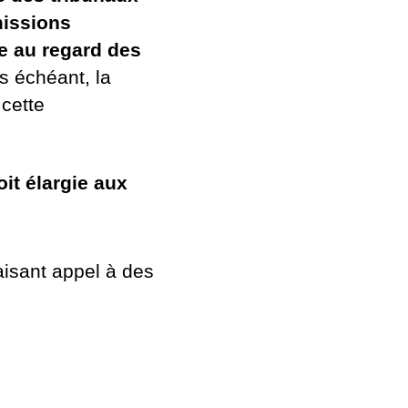
missions
e au regard des
as échéant, la
cette
it élargie aux
aisant appel à des