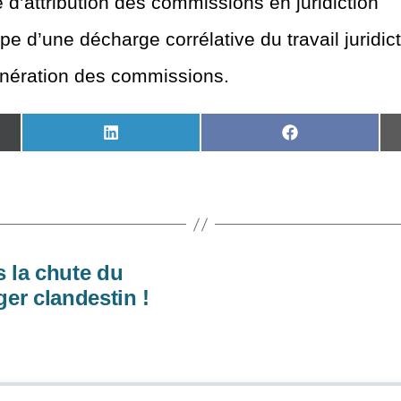
d’attribution des commissions en juridiction
pe d’une décharge corrélative du travail juridic
nération des commissions.
SHARE
SHARE
ON
ON
LINKEDIN
FACEBOOK
R)
la chute du
ger clandestin !