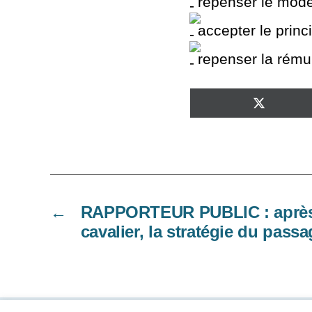
repenser le mode 
accepter le princi
repenser la rému
SHARE
ON
X
(TWITTE
←
RAPPORTEUR PUBLIC : après 
cavalier, la stratégie du passa