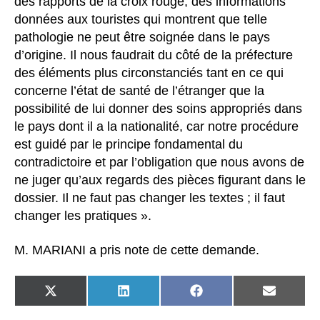
des rapports de la croix rouge, des informations
données aux touristes qui montrent que telle
pathologie ne peut être soignée dans le pays
d’origine. Il nous faudrait du côté de la préfecture
des éléments plus circonstanciés tant en ce qui
concerne l’état de santé de l’étranger que la
possibilité de lui donner des soins appropriés dans
le pays dont il a la nationalité, car notre procédure
est guidé par le principe fondamental du
contradictoire et par l’obligation que nous avons de
ne juger qu’aux regards des pièces figurant dans le
dossier. Il ne faut pas changer les textes ; il faut
changer les pratiques ».
M. MARIANI a pris note de cette demande.
SHARE
SHARE
SHARE
SHARE
ON
ON
ON
ON
X
LINKEDIN
FACEBOOK
EMAIL