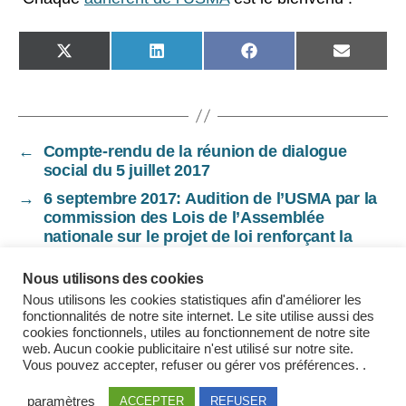
SHARE
SHARE
SHARE
SHARE
ON
ON
ON
ON
X
LINKEDIN
FACEBOOK
EMAIL
(TWITTER)
←
Compte-rendu de la réunion de dialogue
social du 5 juillet 2017
→
6 septembre 2017: Audition de l’USMA par la
commission des Lois de l’Assemblée
nationale sur le projet de loi renforçant la
sécurité intérieure et la lutte contre le
terrorisme.
Nous utilisons des cookies
Nous utilisons les cookies statistiques afin d'améliorer les
fonctionnalités de notre site internet. Le site utilise aussi des
cookies fonctionnels, utiles au fonctionnement de notre site
web. Aucun cookie publicitaire n'est utilisé sur notre site.
Mentions légales
Vous pouvez accepter, refuser ou gérer vos préférences. .
paramètres
ACCEPTER
REFUSER
© 2026
USMA