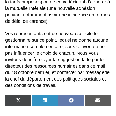
la tarifs proposés) ou de ceux décidant d’adhérer à
la mutuelle Intériale (une nouvelle adhésion
pouvant notamment avoir une incidence en termes
de délai de carence).
Vos représentants ont de nouveau sollicité le
gestionnaire sur ce point, lequel ne donne aucune
information complémentaire, sous couvert de ne
pas influencer le choix de chacun. Nous vous
invitons donc à relayer la suggestion faite par le
directeur des ressources humaines dans ce mail
du 18 octobre dernier, et contacter par messagerie
la chef du département des politiques sociales et
des conditions de travail.
SHARE
SHARE
SHARE
SHARE
ON
ON
ON
ON
X
LINKEDIN
FACEBOOK
EMAIL
(TWITTER)