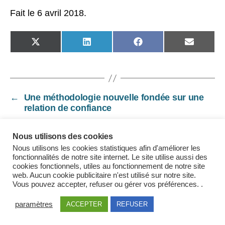
Fait le 6 avril 2018.
SHARE
SHARE
SHARE
SHARE
ON
ON
ON
ON
X
LINKEDIN
FACEBOOK
EMAIL
(TWITTER)
←
Une méthodologie nouvelle fondée sur une
relation de confiance
→
Projet de loi pour la justice 2018-2022 : l’avis
du Conseil d’Etat du 12 avril 2018
Nous utilisons des cookies
Nous utilisons les cookies statistiques afin d'améliorer les
fonctionnalités de notre site internet. Le site utilise aussi des
cookies fonctionnels, utiles au fonctionnement de notre site
web. Aucun cookie publicitaire n'est utilisé sur notre site.
Vous pouvez accepter, refuser ou gérer vos préférences. .
Mentions légales
paramètres
ACCEPTER
REFUSER
© 2026
USMA