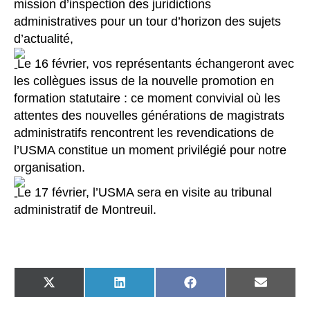
mission d’inspection des juridictions
administratives pour un tour d’horizon des sujets
d’actualité,
Le 16 février, vos représentants échangeront avec
les collègues issus de la nouvelle promotion en
formation statutaire : ce moment convivial où les
attentes des nouvelles générations de magistrats
administratifs rencontrent les revendications de
l’USMA constitue un moment privilégié pour notre
organisation.
Le 17 février, l’USMA sera en visite au tribunal
administratif de Montreuil.
SHARE
SHARE
SHARE
SHARE
ON
ON
ON
ON
X
LINKEDIN
FACEBOOK
EMAIL