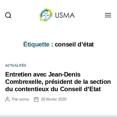
Recherche
Menu
USMA
Étiquette :
conseil d’état
Catégories
ACTUALITÉS
Entretien avec Jean-Denis
Combrexelle, président de la section
du contentieux du Conseil d’Etat
Par
usma
28 février 2020
Auteur
Date
de
de
l’article
l’article