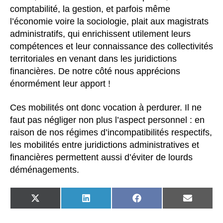
comptabilité, la gestion, et parfois même
l’économie voire la sociologie, plait aux magistrats
administratifs, qui enrichissent utilement leurs
compétences et leur connaissance des collectivités
territoriales en venant dans les juridictions
financières. De notre côté nous apprécions
énormément leur apport !
Ces mobilités ont donc vocation à perdurer. Il ne
faut pas négliger non plus l’aspect personnel : en
raison de nos régimes d’incompatibilités respectifs,
les mobilités entre juridictions administratives et
financières permettent aussi d’éviter de lourds
déménagements.
SHARE
SHARE
SHARE
SHARE
ON
ON
ON
ON
X
LINKEDIN
FACEBOOK
EMAIL