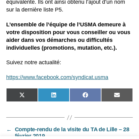
équivalente. Ils ont ainsi obtenu l’ajout d’un nom
sur la dernière liste P5.
L’ensemble de l’équipe de l’USMA demeure à
votre disposition pour vous conseiller ou vous
aider dans vos démarches ou difficultés
individuelles (promotions, mutation, etc.).
Suivez notre actualité:
https://www.facebook.com/syndicat.usma
SHARE
SHARE
SHARE
SHARE
ON
ON
ON
ON
X
LINKEDIN
FACEBOOK
EMAIL
(TWITTER)
←
Compte-rendu de la visite du TA de Lille – 28
février 2019