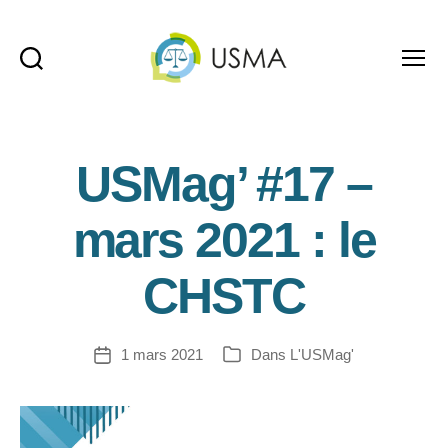
Recherche
Menu
USMA
USMag’ #17 –
mars 2021 : le
CHSTC
1 mars 2021
Dans
L'USMag'
Date
Catégories
de
l’article