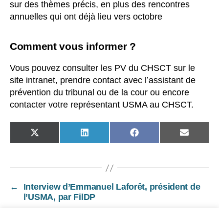
sur des thèmes précis, en plus des rencontres
annuelles qui ont déjà lieu vers octobre
Comment vous informer ?
Vous pouvez consulter les PV du CHSCT sur le
site intranet, prendre contact avec l’assistant de
prévention du tribunal ou de la cour ou encore
contacter votre représentant USMA au CHSCT.
SHARE
SHARE
SHARE
SHARE
ON
ON
ON
ON
X
LINKEDIN
FACEBOOK
EMAIL
(TWITTER)
←
Interview d’Emmanuel Laforêt, président de
l’USMA, par FilDP
→
Compte-rendu de la réunion de dialogue