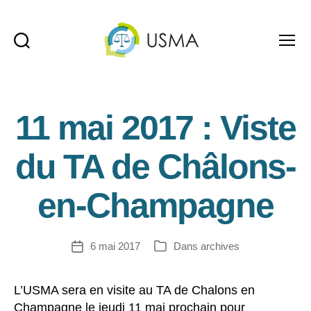
Recherche
Menu
USMA
11 mai 2017 : Viste
du TA de Châlons-
en-Champagne
6 mai 2017
Dans
archives
Date
Catégories
de
l’article
L’USMA sera en visite au TA de Chalons en
Champagne le jeudi 11 mai prochain pour