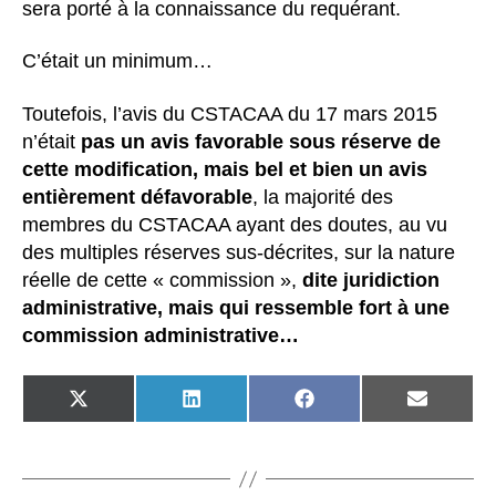
sera porté à la connaissance du requérant.
C’était un minimum…
Toutefois, l’avis du CSTACAA du 17 mars 2015
n’était
pas un avis favorable sous réserve de
cette modification, mais bel et bien un avis
entièrement défavorable
, la majorité des
membres du CSTACAA ayant des doutes, au vu
des multiples réserves sus-décrites, sur la nature
réelle de cette « commission »,
dite juridiction
administrative, mais qui ressemble fort à une
commission administrative…
SHARE
SHARE
SHARE
SHARE
ON
ON
ON
ON
X
LINKEDIN
FACEBOOK
EMAIL
(TWITTER)