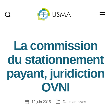
Recherche
Menu
USMA
La commission
du stationnement
payant, juridiction
OVNI
12 juin 2015
Dans
archives
Date
Catégories
de