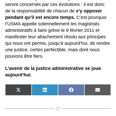
seront concernés par ces évolutions : il est donc
de la responsabilité de chacun de
s’y opposer
pendant qu’il est encore temps.
C’est pourquoi
l’USMA appelle solennellement les magistrats
administratifs à faire grève le 9 février 2011 et
manifester leur attachement résolu aux principes
qui nous ont permis, jusqu’à aujourd’hui, de rendre
une justice, certes perfectible, mais dont nous
pouvons être fiers.
L’avenir de la justice administrative se joue
aujourd’hui
.
SHARE
SHARE
SHARE
SHARE
ON
ON
ON
ON
X
LINKEDIN
FACEBOOK
EMAIL
(TWITTER)