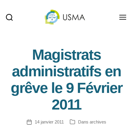
Recherche
Menu
USMA
Magistrats
administratifs en
grêve le 9 Février
2011
14 janvier 2011
Dans
archives
Date
Catégories
de