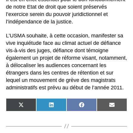
de notre Etat de droit que soient préservés
l’exercice serein du pouvoir juridictionnel et
l’indépendance de la justice.
L’USMA souhaite, à cette occasion, manifester sa
vive inquiétude face au climat actuel de défiance
vis-à-vis des juges, défiance dont témoigne
également un projet de réforme visant, notamment,
à délocaliser les audiences concernant les
étrangers dans les centres de rétention et sur
lequel un mouvement de grève des magistrats
administratifs est prévu au début de l’année 2011.
SHARE
SHARE
SHARE
SHARE
ON
ON
ON
ON
X
LINKEDIN
FACEBOOK
EMAIL
(TWITTER)