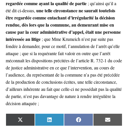
regardée comme ayant la qualité de partie
; qu’ainsi qu’il a
une telle circonstance ne saurait toutefois
été dit ci-dessus,
être regardée comme entachant d’irrégularité la décision
rendue, dès lors que la commune, au demeurant mise en
cause par la cour administrative d’appel, était une personne
intéressée au litige
; que Mme Krumeich n’est par suite pas
fondée à demander, pour ce motif, l’annulation de l’arrêt qu’elle
attaque ; que si la requérante fait valoir en outre que l’arrêt
méconnaît les dispositions précitées de l’article R. 732-1 du code
de justice administrative en ce que l’intervention, au cours de
l’audience, du représentant de la commune n’a pas été précédée
de la production de conclusions écrites, une telle circonstance,
d’ailleurs inhérente au fait que celle-ci ne possédait pas la qualité
de partie, n’est pas davantage de nature à rendre irrégulière la
décision attaquée ;
SHARE
SHARE
SHARE
SHARE
ON
ON
ON
ON