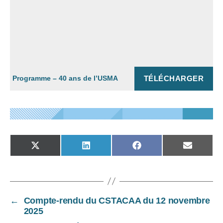
TÉLÉCHARGER
Programme – 40 ans de l’USMA
SHARE
SHARE
SHARE
SHARE
ON
ON
ON
ON
X
LINKEDIN
FACEBOOK
EMAIL
(TWITTER)
←
Compte-rendu du CSTACAA du 12 novembre
2025