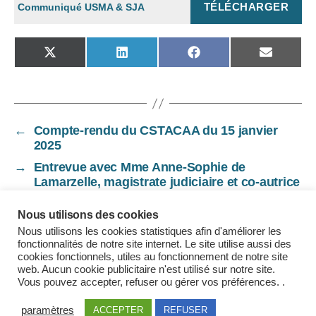
TÉLÉCHARGER
Communiqué USMA & SJA
SHARE
SHARE
SHARE
SHARE
ON
ON
ON
ON
X
LINKEDIN
FACEBOOK
EMAIL
(TWITTER)
←
Compte-rendu du CSTACAA du 15 janvier
2025
→
Entrevue avec Mme Anne-Sophie de
Lamarzelle, magistrate judiciaire et co-autrice
d’une étude pluridisciplinaire sur le travail en
juridiction
Nous utilisons des cookies
Nous utilisons les cookies statistiques afin d'améliorer les
fonctionnalités de notre site internet. Le site utilise aussi des
cookies fonctionnels, utiles au fonctionnement de notre site
web. Aucun cookie publicitaire n'est utilisé sur notre site.
Vous pouvez accepter, refuser ou gérer vos préférences. .
Mentions légales
paramètres
ACCEPTER
REFUSER
© 2026
USMA