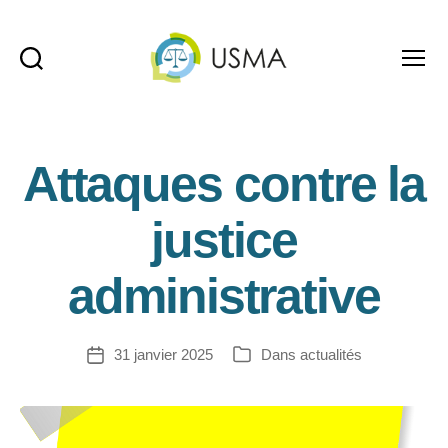
Recherche
Menu
USMA
Attaques contre la
justice
administrative
31 janvier 2025
Dans
actualités
Date
Catégories
de
l’article