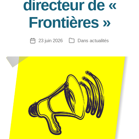
directeur de «
Frontières »
23 juin 2026
Dans
actualités
Date
Catégories
de
l’article