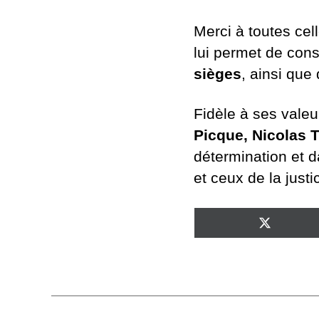
Merci à toutes cel
lui permet de con
sièges
, ainsi que
Fidèle à ses vale
Picque, Nicolas T
détermination et da
et ceux de la justi
SHARE
ON
X
(TWITTE