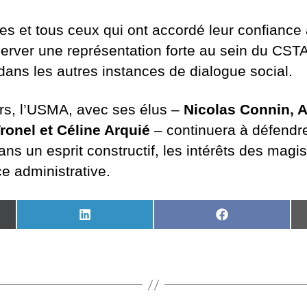
les et tous ceux qui ont accordé leur confiance
server une représentation forte au sein du C
 dans les autres instances de dialogue social.
urs, l’USMA, avec ses élus –
Nicolas Connin, 
ronel et Céline Arquié
– continuera à défendr
ns un esprit constructif, les intérêts des magis
ce administrative.
SHARE
SHARE
ON
ON
LINKEDIN
FACEBOOK
R)