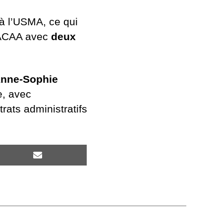
 à l’USMA, ce qui
STACAA avec
deux
Anne-Sophie
e, avec
trats administratifs
SHARE
ON
EMAIL