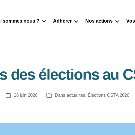
i sommes nous ?
Adhérer
Nos actions
Vos
ts des élections au
26 juin 2026
Dans
actualités
,
Élections CSTA 2026
Date
Catégories
de
l’article