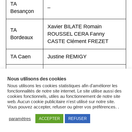
TA
–
Besançon
Xavier BILATE Romain
TA
ROUSSEL CERA Fanny
Bordeaux
CASTE Clément FREZET
TA Caen
Justine REMIGY
Maïna LOUAZEL Eugénie
TA Cergy-
Nous utilisons des cookies
GARONA Corinne CHARLERY
Pontoise
Nous utilisons les cookies statistiques afin d'améliorer les
Grégoire VILLETTE
fonctionnalités de notre site internet. Le site utilise aussi des
cookies fonctionnels, utiles au fonctionnement de notre site
TA Châlons-
web. Aucun cookie publicitaire n'est utilisé sur notre site.
Vous pouvez accepter, refuser ou gérer vos préférences. .
en-
Pierre-Henri MALEYRE
Champagne
paramètres
ACCEPTER
REFUSER