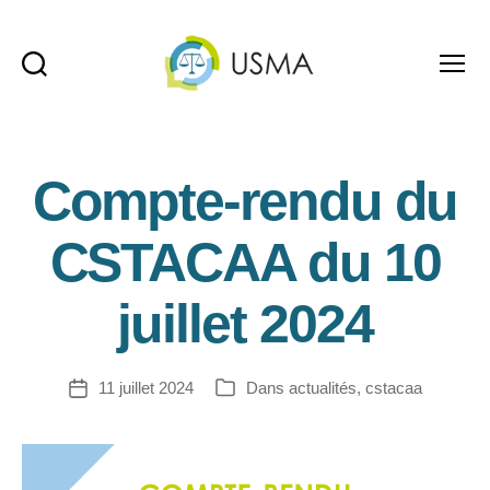
Recherche
Menu
USMA
Compte-rendu du
CSTACAA du 10
juillet 2024
11 juillet 2024
Dans
actualités
,
cstacaa
Date
Catégories
de
l’article