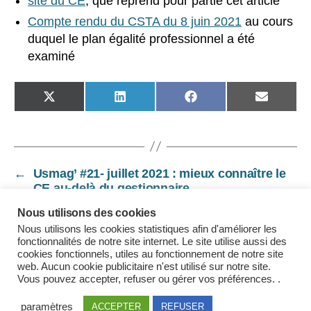
site du CE
, que reprend pour partie cet article
Compte rendu du CSTA du 8 juin 2021
au cours
duquel le plan égalité professionnel a été
examiné
SHARE
SHARE
SHARE
SHARE
ON
ON
ON
ON
X
LINKEDIN
FACEBOOK
EMAIL
(TWITTER)
←
Usmag’ #21- juillet 2021 : mieux connaître le
CE au-delà du gestionnaire
→
Compte-rendu du CSTA du 13 juillet 2021
Nous utilisons des cookies
Nous utilisons les cookies statistiques afin d'améliorer les
fonctionnalités de notre site internet. Le site utilise aussi des
cookies fonctionnels, utiles au fonctionnement de notre site
web. Aucun cookie publicitaire n'est utilisé sur notre site.
Mentions légales
Vous pouvez accepter, refuser ou gérer vos préférences. .
paramètres
ACCEPTER
REFUSER
© 2026
USMA