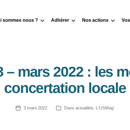
i sommes nous ?
Adhérer
Nos actions
Vos
 – mars 2022 : les m
concertation locale
3 mars 2022
Dans
actualités
,
L'USMag'
Date
Catégories
de
l’article