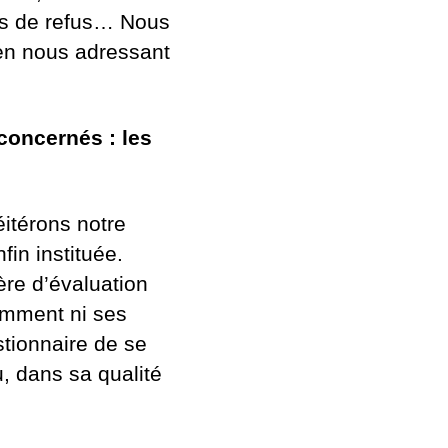
cas de refus… Nous
 en nous adressant
 concernés : les
éitérons notre
fin instituée.
tère d’évaluation
demment ni ses
stionnaire de se
, dans sa qualité