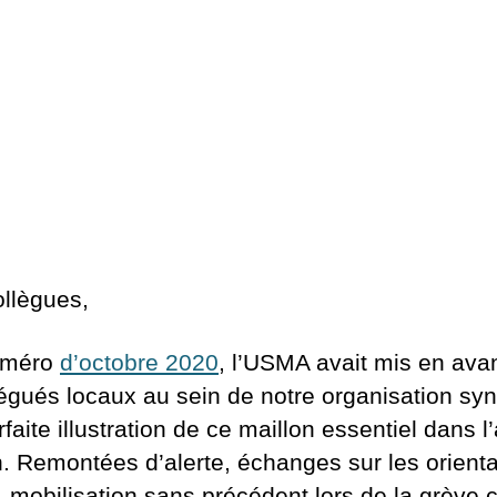
ollègues,
numéro
d’octobre 2020
, l’USMA avait mis en avan
égués locaux au sein de notre organisation syn
aite illustration de ce maillon essentiel dans l’
ion. Remontées d’alerte, échanges sur les orient
 mobilisation sans précédent lors de la grève c