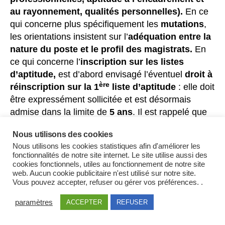
au rayonnement, qualités personnelles).
En ce
qui concerne plus spécifiquement les
mutations
,
les orientations insistent sur l’
adéquation entre la
nature du poste et le profil des magistrats.
En
ce qui concerne l’
inscription sur les listes
d’aptitude,
est d’abord envisagé l’éventuel
droit à
ère
réinscription sur la 1
liste d’aptitude
: elle doit
être expressément sollicitée et est désormais
admise dans la limite de
5 ans
. Il est rappelé que
e
pour la 2
liste d’aptitude le nombre d’inscrits
Nous utilisons des cookies
correspond au nombre de postes à pouvoir.
Les
Nous utilisons les cookies statistiques afin d'améliorer les
orientations détaillent ensuite les aptitudes et
fonctionnalités de notre site internet. Le site utilise aussi des
compétences recherchées
par le Conseil
cookies fonctionnels, utiles au fonctionnement de notre site
web. Aucun cookie publicitaire n'est utilisé sur notre site.
supérieur tant pour l’établissement des deux listes
Vous pouvez accepter, refuser ou gérer vos préférences. .
d’aptitude et que pour l’affectation des présidents
inscrits.
paramètres
ACCEPTER
REFUSER
– Enfin, les orientations contiennent désormais une