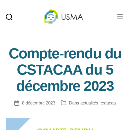
Recherche
Menu
USMA
Compte-rendu du
CSTACAA du 5
décembre 2023
8 décembre 2023
Dans
actualités
,
cstacaa
Date
Catégories
de
l’article